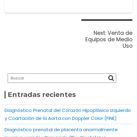
Navegación
de
Next
Next:
Venta de
entradas
post:
Equipos de Medio
Uso
Entradas recientes
Diagnóstico Prenatal del Corazón Hipoplásico Izquierdo
y Coartación de la Aorta con Doppler Color (FINE)
Diagnóstico prenatal de placenta anormalmente